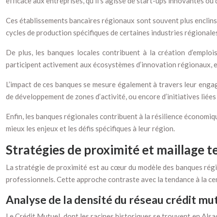
efficace aux entreprises, qu’il s’agisse de start-ups innovantes ou
Ces établissements bancaires régionaux sont souvent plus enclins à
cycles de production spécifiques de certaines industries régionales
De plus, les banques locales contribuent à la création d’emploi
participent activement aux écosystèmes d’innovation régionaux, en 
L’impact de ces banques se mesure également à travers leur engag
de développement de zones d’activité, ou encore d’initiatives liées 
Enfin, les banques régionales contribuent à la résilience économique
mieux les enjeux et les défis spécifiques à leur région.
Stratégies de proximité et maillage t
La stratégie de proximité est au cœur du modèle des banques région
professionnels. Cette approche contraste avec la tendance à la cen
Analyse de la densité du réseau crédit mu
Le Crédit Mutuel, dont les racines historiques se trouvent en Alsa