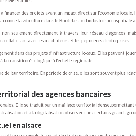
 de PME établies.
 financer des projets ayant un impact direct sur l’économie locale.
, comme la viticulture dans le Bordelais ou l’industrie aérospatiale 
s non seulement directement à travers leur réseau d’agences, mais
collaborant avec les incubateurs et les pépinières d’entreprises.
ement dans des projets d’infrastructure locaux. Elles peuvent jouer
à la transition écologique à l’échelle régionale.
 de leur territoire. En période de crise, elles sont souvent plus réa
erritorial des agences bancaires
ales. Elle se traduit par un maillage territorial dense, permettant
tralisation et à la digitalisation observée chez certains grands gro
tuel en alsace
ce, offre un exemple frappant de stratégie de proximité réussie. Dan