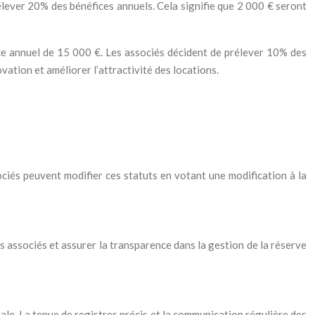
élever 20% des bénéfices annuels. Cela signifie que 2 000 € seront
fice annuel de 15 000 €. Les associés décident de prélever 10% des
ation et améliorer l’attractivité des locations.
sociés peuvent modifier ces statuts en votant une modification à la
des associés et assurer la transparence dans la gestion de la réserve
ale. La tenue de registres précis et la communication régulière des