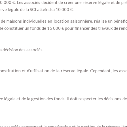
10 000 €. Les associés décident de créer une réserve légale et de pr
erve légale de la SCI atteindra 10 000 €.
e de maisons individuelles en location saisonnière, réalise un béné
e constituer un fonds de 15 000 € pour financer des travaux de rénov
a décision des associés.
nstitution et d’utilisation de la réserve légale. Cependant, les as
e légale et de la gestion des fonds. Il doit respecter les décisions 
s associés concernant la constitution et la gestion de la réserve lég