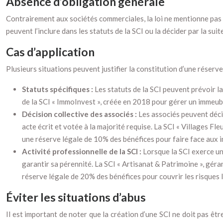
Absence d’obligation générale
Contrairement aux sociétés commerciales, la loi ne mentionne pas ex
peuvent l’inclure dans les statuts de la SCI ou la décider par la suite
Cas d’application
Plusieurs situations peuvent justifier la constitution d’une réserve
Statuts spécifiques :
Les statuts de la SCI peuvent prévoir la
de la SCI « ImmoInvest », créée en 2018 pour gérer un immeubl
Décision collective des associés :
Les associés peuvent décid
acte écrit et votée à la majorité requise. La SCI « Villages Fl
une réserve légale de 10% des bénéfices pour faire face aux 
Activité professionnelle de la SCI :
Lorsque la SCI exerce un
garantir sa pérennité. La SCI « Artisanat & Patrimoine », géra
réserve légale de 20% des bénéfices pour couvrir les risques li
Éviter les situations d’abus
Il est important de noter que la création d’une SCI ne doit pas êt