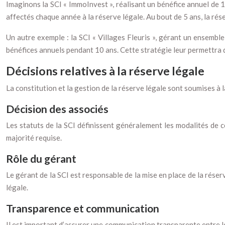
Imaginons la SCI « ImmoInvest », réalisant un bénéfice annuel de 
affectés chaque année à la réserve légale. Au bout de 5 ans, la rés
Un autre exemple : la SCI « Villages Fleuris », gérant un ensembl
bénéfices annuels pendant 10 ans. Cette stratégie leur permettra d
Décisions relatives à la réserve légale
La constitution et la gestion de la réserve légale sont soumises à l
Décision des associés
Les statuts de la SCI définissent généralement les modalités de co
majorité requise.
Rôle du gérant
Le gérant de la SCI est responsable de la mise en place de la réserv
légale.
Transparence et communication
Il est important d’assurer une communication transparente entre le