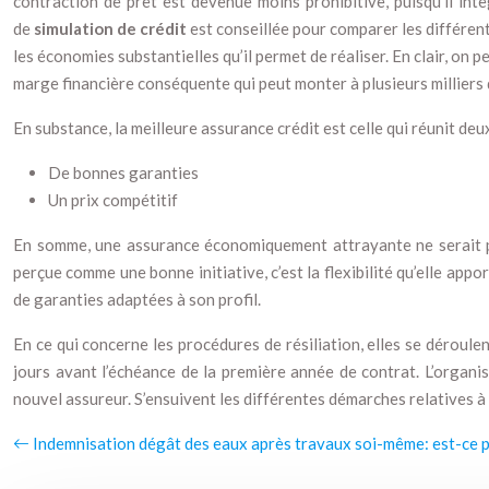
contraction de prêt est devenue moins prohibitive, puisqu’il intè
de
simulation de crédit
est conseillée pour comparer les différent
les économies substantielles qu’il permet de réaliser. En clair, on
marge financière conséquente qui peut monter à plusieurs milliers 
En substance, la meilleure assurance crédit est celle qui réunit de
De bonnes garanties
Un prix compétitif
En somme, une assurance économiquement attrayante ne serait pas
perçue comme une bonne initiative, c’est la flexibilité qu’elle appo
de garanties adaptées à son profil.
En ce qui concerne les procédures de résiliation, elles se dérou
jours avant l’échéance de la première année de contrat. L’organ
nouvel assureur. S’ensuivent les différentes démarches relatives à
Indemnisation dégât des eaux après travaux soi-même: est-ce 