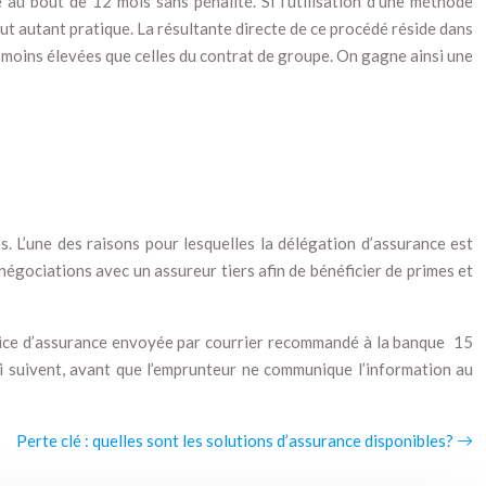
e au bout de 12 mois sans pénalité. Si l’utilisation d’une méthode
ut autant pratique. La résultante directe de ce procédé réside dans
es moins élevées que celles du contrat de groupe. On gagne ainsi une
 L’une des raisons pour lesquelles la délégation d’assurance est
s négociations avec un assureur tiers afin de bénéficier de primes et
police d’assurance envoyée par courrier recommandé à la banque 15
i suivent, avant que l’emprunteur ne communique l’information au
Perte clé : quelles sont les solutions d’assurance disponibles?