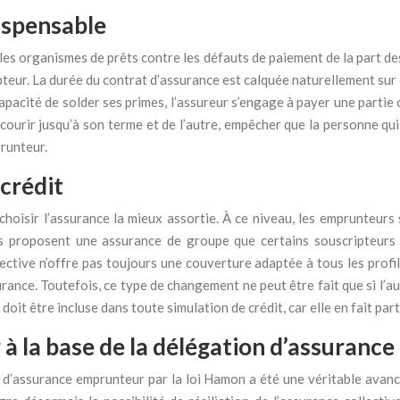
ispensable
es organismes de prêts contre les défauts de paiement de la part des 
teur. La durée du contrat d’assurance est calquée naturellement sur ce
apacité de solder ses primes, l’assureur s’engage à payer une partie ou
 courir jusqu’à son terme et de l’autre, empêcher que la personne qu
prunteur.
crédit
hoisir l’assurance la mieux assortie. À ce niveau, les emprunteurs 
res proposent une assurance de groupe que certains souscripteurs
ctive n’offre pas toujours une couverture adaptée à tous les profils
surance. Toutefois, ce type de changement ne peut être fait que si l’
oit être incluse dans toute simulation de crédit, car elle en fait par
 à la base de la délégation d’assurance
at d’assurance emprunteur par la loi Hamon a été une véritable avancé