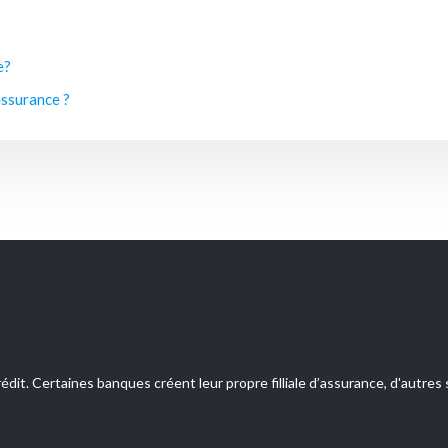
e?
assurance ?
édit. Certaines banques créent leur propre filliale d’assurance, d'autr