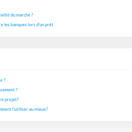
éalité du marché ?
e les banques lors d’un prêt
e ?
acement ?
re projet?
ent l’utiliser au mieux?