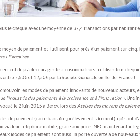
le plus le chèque avec une moyenne de 37,4 transactions par habitan
 moyen de paiement et l’utilisent pour près d’un paiement sur cinq. 
tes Bancaires
.
mencent déjà à décourager les consommateurs à utiliser leur chéquie
s entre 7,50€ et 12,50€ par la Société Générale en Ile-de-France !
 promouvoir les modes de paiement innovants de nouveaux acteurs
 de l’industrie des paiements à la croissance et à l’innovation
». Une i
voqué le 2 juin 2015 à Bercy, lors des
Assises des moyens de paieme
odes de paiement (carte bancaire, prélèvement, virement), qui sont d
ou via leur téléphone mobile, grâce aux puces NFC maintenant inté
veaux modes de paiement sont aussi la porte ouverte à de nouveaux t