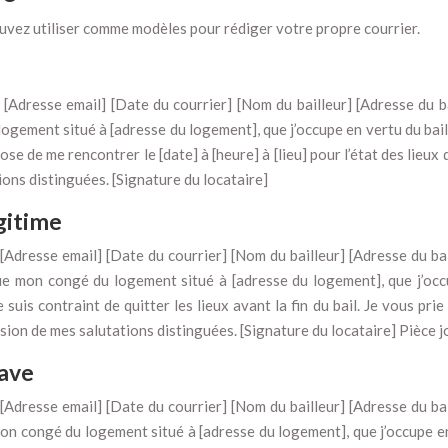
uvez utiliser comme modèles pour rédiger votre propre courrier.
[Adresse email] [Date du courrier] [Nom du bailleur] [Adresse du 
gement situé à [adresse du logement], que j’occupe en vertu du bail
se de me rencontrer le [date] à [heure] à [lieu] pour l’état des lieux 
ons distinguées. [Signature du locataire]
gitime
[Adresse email] [Date du courrier] [Nom du bailleur] [Adresse du ba
ie mon congé du logement situé à [adresse du logement], que j’occu
je suis contraint de quitter les lieux avant la fin du bail. Je vous pr
ion de mes salutations distinguées. [Signature du locataire] Pièce join
rave
[Adresse email] [Date du courrier] [Nom du bailleur] [Adresse du ba
n congé du logement situé à [adresse du logement], que j’occupe en 