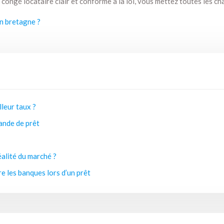
 congé locataire clair et conforme à la loi, vous mettez toutes les c
n bretagne ?
lleur taux ?
ande de prêt
éalité du marché ?
e les banques lors d’un prêt