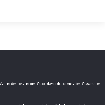
es signent des conventions d'accord avec des compagnies d'assurances.
 prêteuse étudie avec minutie le profil de chaque particulier avant de