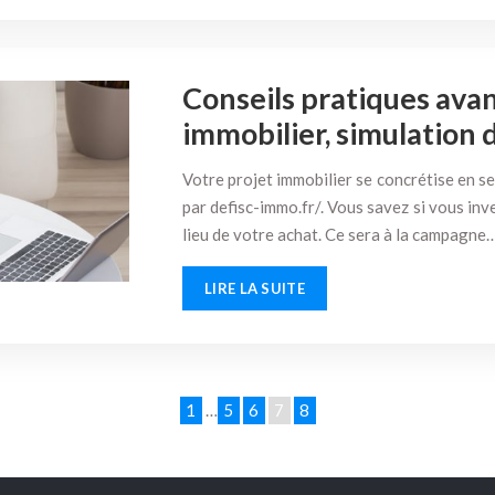
Conseils pratiques ava
immobilier, simulation 
Votre projet immobilier se concrétise en se
par defisc-immo.fr/. Vous savez si vous in
lieu de votre achat. Ce sera à la campagne
LIRE LA SUITE
1
…
5
6
7
8